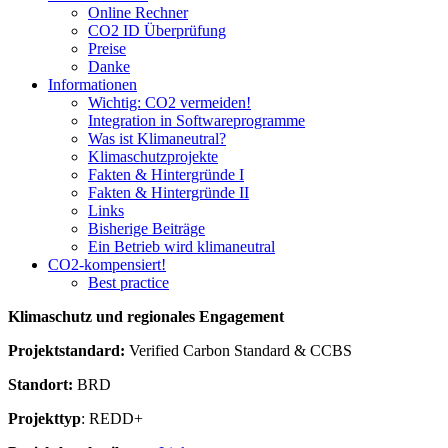
Online Rechner
CO2 ID Überprüfung
Preise
Danke
Informationen
Wichtig: CO2 vermeiden!
Integration in Softwareprogramme
Was ist Klimaneutral?
Klimaschutzprojekte
Fakten & Hintergründe I
Fakten & Hintergründe II
Links
Bisherige Beiträge
Ein Betrieb wird klimaneutral
CO2-kompensiert!
Best practice
Klimaschutz und regionales Engagement
Projektstandard:
Verified Carbon Standard & CCBS
Standort:
BRD
Projekttyp
: REDD+