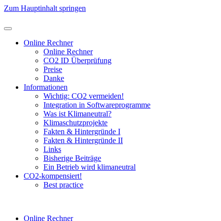
Zum Hauptinhalt springen
Online Rechner
Online Rechner
CO2 ID Überprüfung
Preise
Danke
Informationen
Wichtig: CO2 vermeiden!
Integration in Softwareprogramme
Was ist Klimaneutral?
Klimaschutzprojekte
Fakten & Hintergründe I
Fakten & Hintergründe II
Links
Bisherige Beiträge
Ein Betrieb wird klimaneutral
CO2-kompensiert!
Best practice
Online Rechner